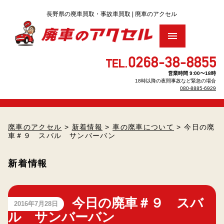
トップ
営業時間 9:00〜18時
18時以降の夜間事故など緊急の場合
廃車買取りをお考え の方へ
▶
080-8885-6929
車のリサイクル料金について
▶
廃車のアクセル
>
新着情報
>
車の廃車について
> 今日の廃
車＃９ スバル サンバーバン
廃車手続きについて
▶
新着情報
廃車・解体Q＆A
査定のお申し込み
今日の廃車＃９ スバ
2016年7月28日
ル サンバーバン
パーツのお見積もり