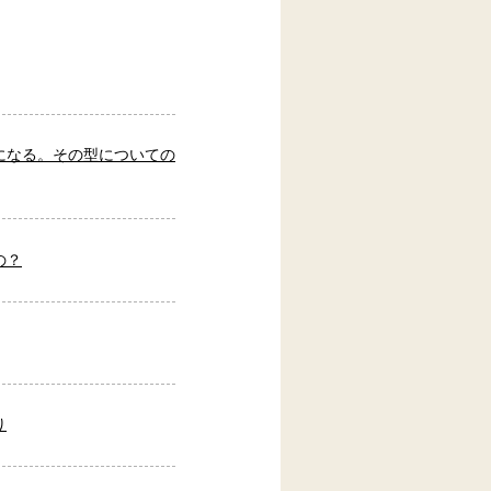
になる。その型についての
の？
り