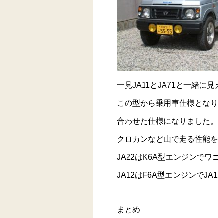
一見JA11とJA71と一緒
この型から乗用車仕様となり
合わせた仕様になりました。
クロカンなど山で走る性能を
JA22はK6A型エンジンで
JA12はF6A型エンジンで
まとめ