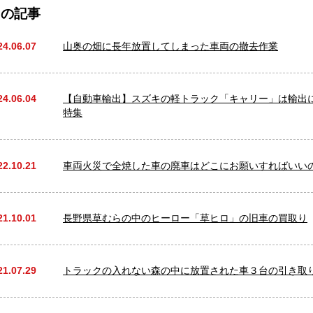
」の記事
24.06.07
山奥の畑に長年放置してしまった車両の撤去作業
24.06.04
【自動車輸出】スズキの軽トラック「キャリー」は輸出
特集
22.10.21
車両火災で全焼した車の廃車はどこにお願いすればいい
21.10.01
長野県草むらの中のヒーロー「草ヒロ」の旧車の買取り
21.07.29
トラックの入れない森の中に放置された車３台の引き取