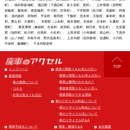
町）、埴科郡坂城町、 諏訪郡（下諏訪町、富士見町、原村）、 上伊那郡（辰野町、
箕輪町、飯島町、南箕輪村、中川村、宮田村）、下伊那郡（松川町、高森町、阿南
町、清内路村、阿智村、平谷村、根羽村、下條村、売木村、天龍村、泰阜村、喬木
村、豊丘村、大鹿村）、 木曽郡（上松町、南木曽町、木祖村、王滝村、大桑村、木
曽町）、 東筑摩郡（麻績村、生坂村、波田町、山形村、朝日村、筑北村）、 北安曇
郡（池田町、松川村、白馬村、小谷村）、 上高井郡（小布施町、高山村）、下高井
郡（山ノ内町、木島平村、野沢温泉村）、 上水内郡（信州新町、信濃町、小川村、
中条村、飯綱町）、下水内郡栄村
TOP
トップページ
廃車の買取りをお考えの方へ
廃車の買取りをお考えの方へ
新着情報
廃車は費用がかかるの？
車の廃車について
事故車買取りをしたい方へ
コネタ
廃車買取ができる理由
社長の気まぐれ日記
車のリサイクル料金について
車のリサイクル料金について
車のリサイクル法について
車のリサイクルQ＆A
廃車手続きについて
廃車・解体Q＆A
会社概要