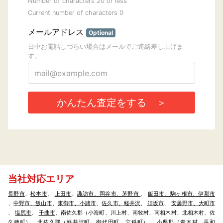
当社対応エリア
長野市
、
松本市
、
上田市
、
諏訪市、岡谷市、茅野市
、
飯田市、駒ヶ根市、伊那市
、
中野市、飯山市
、
東御市、小諸市
、
佐久市、軽井沢
、
須坂市
、
安曇野市、大町市
、
塩尻市
、
千曲市
、南佐久郡（小海町、川上村、南牧村、南相木村、北相木村、佐
久穂町）、北佐久郡（軽井沢町、御代田町、立科町）、 小県郡（青木村、長和