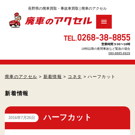
トップ
営業時間 9:00〜18時
18時以降の夜間事故など緊急の場合
廃車買取りをお考え の方へ
▶
080-8885-6929
車のリサイクル料金について
▶
廃車のアクセル
>
新着情報
>
コネタ
> ハーフカット
廃車手続きについて
▶
新着情報
廃車・解体Q＆A
ハーフカット
査定のお申し込み
2016年7月26日
パーツのお見積もり