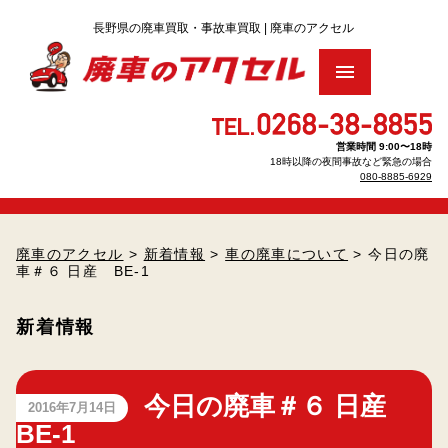
トップ
営業時間 9:00〜18時
18時以降の夜間事故など緊急の場合
廃車買取りをお考え の方へ
▶
080-8885-6929
車のリサイクル料金について
▶
廃車のアクセル
>
新着情報
>
車の廃車について
> 今日の廃
車＃６ 日産 BE-1
廃車手続きについて
▶
新着情報
廃車・解体Q＆A
査定のお申し込み
今日の廃車＃６ 日産
2016年7月14日
BE-1
パーツのお見積もり