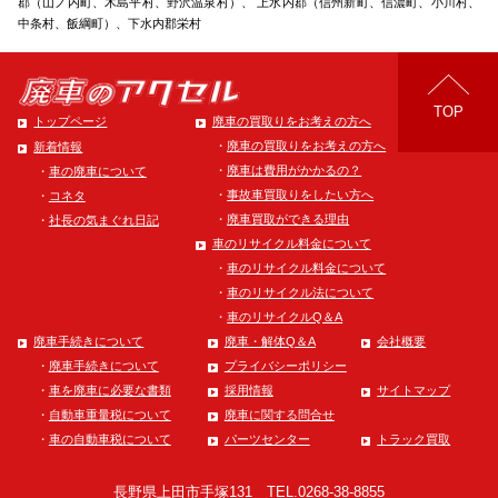
郡（山ノ内町、木島平村、野沢温泉村）、 上水内郡（信州新町、信濃町、小川村、
中条村、飯綱町）、下水内郡栄村
TOP
トップページ
廃車の買取りをお考えの方へ
廃車の買取りをお考えの方へ
新着情報
廃車は費用がかかるの？
車の廃車について
事故車買取りをしたい方へ
コネタ
廃車買取ができる理由
社長の気まぐれ日記
車のリサイクル料金について
車のリサイクル料金について
車のリサイクル法について
車のリサイクルQ＆A
廃車手続きについて
廃車・解体Q＆A
会社概要
廃車手続きについて
プライバシーポリシー
車を廃車に必要な書類
採用情報
サイトマップ
自動車重量税について
廃車に関する問合せ
車の自動車税について
パーツセンター
トラック買取
長野県上田市手塚131
TEL.0268-38-8855