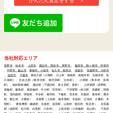
当社対応エリア
長野市
、
松本市
、
上田市
、
諏訪市、岡谷市、茅野市
、
飯田市、駒ヶ根市、伊那市
、
中野市、飯山市
、
東御市、小諸市
、
佐久市、軽井沢
、
須坂市
、
安曇野市、大町市
、
塩尻市
、
千曲市
、南佐久郡（小海町、川上村、南牧村、南相木村、北相木村、佐
久穂町）、北佐久郡（軽井沢町、御代田町、立科町）、 小県郡（青木村、長和
町）、埴科郡坂城町、 諏訪郡（下諏訪町、富士見町、原村）、 上伊那郡（辰野町、
箕輪町、飯島町、南箕輪村、中川村、宮田村）、下伊那郡（松川町、高森町、阿南
町、清内路村、阿智村、平谷村、根羽村、下條村、売木村、天龍村、泰阜村、喬木
村、豊丘村、大鹿村）、 木曽郡（上松町、南木曽町、木祖村、王滝村、大桑村、木
曽町）、 東筑摩郡（麻績村、生坂村、波田町、山形村、朝日村、筑北村）、 北安曇
郡（池田町、松川村、白馬村、小谷村）、 上高井郡（小布施町、高山村）、下高井