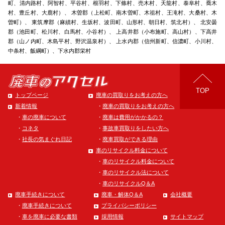
町、清内路村、阿智村、平谷村、根羽村、下條村、売木村、天龍村、泰阜村、喬木
村、豊丘村、大鹿村）、 木曽郡（上松町、南木曽町、木祖村、王滝村、大桑村、木
曽町）、 東筑摩郡（麻績村、生坂村、波田町、山形村、朝日村、筑北村）、 北安曇
郡（池田町、松川村、白馬村、小谷村）、 上高井郡（小布施町、高山村）、下高井
郡（山ノ内町、木島平村、野沢温泉村）、 上水内郡（信州新町、信濃町、小川村、
中条村、飯綱町）、下水内郡栄村
TOP
トップページ
廃車の買取りをお考えの方へ
廃車の買取りをお考えの方へ
新着情報
廃車は費用がかかるの？
車の廃車について
事故車買取りをしたい方へ
コネタ
廃車買取ができる理由
社長の気まぐれ日記
車のリサイクル料金について
車のリサイクル料金について
車のリサイクル法について
車のリサイクルQ＆A
廃車手続きについて
廃車・解体Q＆A
会社概要
廃車手続きについて
プライバシーポリシー
車を廃車に必要な書類
採用情報
サイトマップ