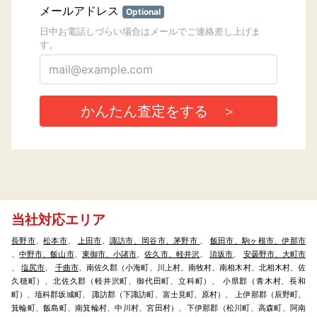
当社対応エリア
長野市
、
松本市
、
上田市
、
諏訪市、岡谷市、茅野市
、
飯田市、駒ヶ根市、伊那市
、
中野市、飯山市
、
東御市、小諸市
、
佐久市、軽井沢
、
須坂市
、
安曇野市、大町市
、
塩尻市
、
千曲市
、南佐久郡（小海町、川上村、南牧村、南相木村、北相木村、佐
久穂町）、北佐久郡（軽井沢町、御代田町、立科町）、 小県郡（青木村、長和
町）、埴科郡坂城町、 諏訪郡（下諏訪町、富士見町、原村）、 上伊那郡（辰野町、
箕輪町、飯島町、南箕輪村、中川村、宮田村）、下伊那郡（松川町、高森町、阿南