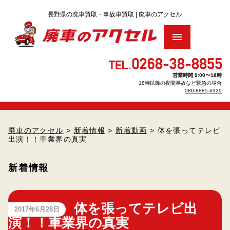
トップ
営業時間 9:00〜18時
18時以降の夜間事故など緊急の場合
廃車買取りをお考え の方へ
▶
080-8885-6929
車のリサイクル料金について
▶
廃車のアクセル
>
新着情報
>
新着動画
> 体を張ってテレビ
出演！！車業界の真実
廃車手続きについて
▶
新着情報
廃車・解体Q＆A
査定のお申し込み
体を張ってテレビ出
2017年6月28日
演！！車業界の真実
パーツのお見積もり