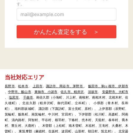
当社対応エリア
長野市
、
松本市
、
上田市
、
諏訪市、岡谷市、茅野市
、
飯田市、駒ヶ根市、伊那市
、
中野市、飯山市
、
東御市、小諸市
、
佐久市、軽井沢
、
須坂市
、
安曇野市、大町市
、
塩尻市
、
千曲市
、南佐久郡（小海町、川上村、南牧村、南相木村、北相木村、佐
久穂町）、北佐久郡（軽井沢町、御代田町、立科町）、 小県郡（青木村、長和
町）、埴科郡坂城町、 諏訪郡（下諏訪町、富士見町、原村）、 上伊那郡（辰野町、
箕輪町、飯島町、南箕輪村、中川村、宮田村）、下伊那郡（松川町、高森町、阿南
町、清内路村、阿智村、平谷村、根羽村、下條村、売木村、天龍村、泰阜村、喬木
村、豊丘村、大鹿村）、 木曽郡（上松町、南木曽町、木祖村、王滝村、大桑村、木
曽町）、 東筑摩郡（麻績村、生坂村、波田町、山形村、朝日村、筑北村）、 北安曇