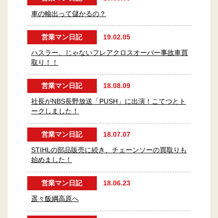
車の輸出って儲かるの？
営業マン日記
19.02.05
ハスラー、じゃないフレアクロスオーバー事故車買
取り！！
営業マン日記
18.08.09
社長がNBS長野放送「PUSH」に出演！こてつとト
ークしました！
営業マン日記
18.07.07
STIHLの部品販売に続き、チェーンソーの買取りも
始めました！
営業マン日記
18.06.23
遥々飯綱高原へ