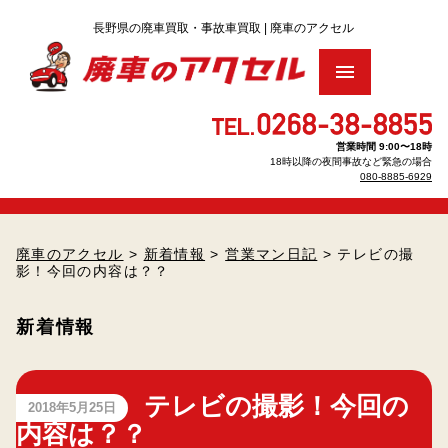
トップ
営業時間 9:00〜18時
18時以降の夜間事故など緊急の場合
廃車買取りをお考え の方へ
▶
080-8885-6929
車のリサイクル料金について
▶
廃車のアクセル
>
新着情報
>
営業マン日記
> テレビの撮
影！今回の内容は？？
廃車手続きについて
▶
新着情報
廃車・解体Q＆A
査定のお申し込み
テレビの撮影！今回の
2018年5月25日
内容は？？
パーツのお見積もり