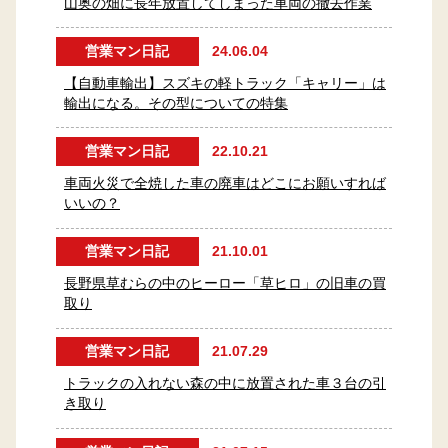
山奥の畑に長年放置してしまった車両の撤去作業
営業マン日記
24.06.04
【自動車輸出】スズキの軽トラック「キャリー」は
輸出になる。その型についての特集
営業マン日記
22.10.21
車両火災で全焼した車の廃車はどこにお願いすれば
いいの？
営業マン日記
21.10.01
長野県草むらの中のヒーロー「草ヒロ」の旧車の買
取り
営業マン日記
21.07.29
トラックの入れない森の中に放置された車３台の引
き取り