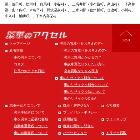
郡（池田町、松川村、白馬村、小谷村）、 上高井郡（小布施町、高山村）、下高井
郡（山ノ内町、木島平村、野沢温泉村）、 上水内郡（信州新町、信濃町、小川村、
中条村、飯綱町）、下水内郡栄村
TOP
トップページ
廃車の買取りをお考えの方へ
廃車の買取りをお考えの方へ
新着情報
廃車は費用がかかるの？
車の廃車について
事故車買取りをしたい方へ
コネタ
廃車買取ができる理由
社長の気まぐれ日記
車のリサイクル料金について
車のリサイクル料金について
車のリサイクル法について
車のリサイクルQ＆A
廃車手続きについて
廃車・解体Q＆A
会社概要
廃車手続きについて
プライバシーポリシー
車を廃車に必要な書類
採用情報
サイトマップ
自動車重量税について
廃車に関する問合せ
車の自動車税について
パーツセンター
トラック買取