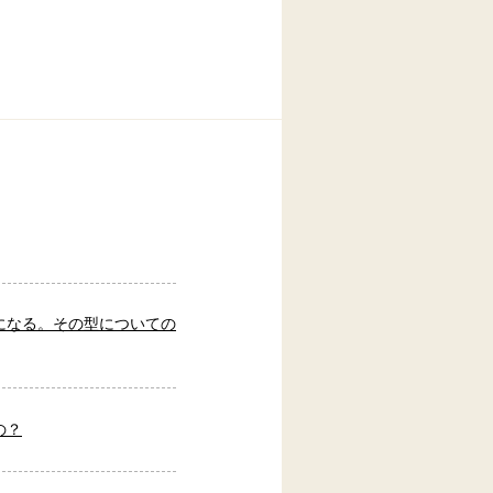
になる。その型についての
の？