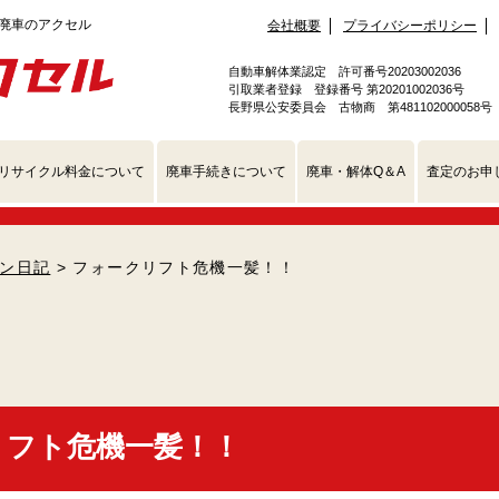
会社概要
プライバシーポリシー
自動車解体業認定 許可番号20203002036
引取業者登録 登録番号 第20201002036号
長野県公安委員会 古物商 第481102000058号
リサイクル料金について
廃車手続きについて
廃車・解体Q＆A
査定のお申
ン日記
> フォークリフト危機一髪！！
リフト危機一髪！！