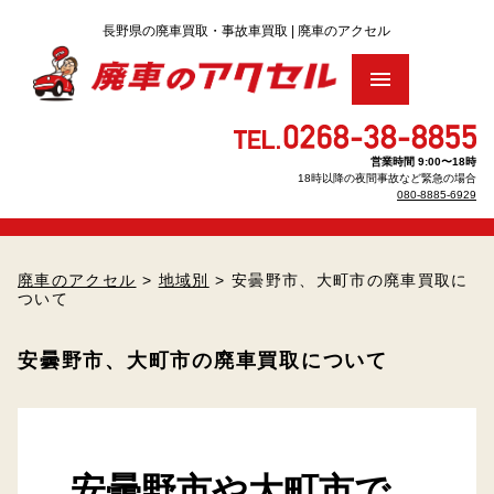
トップ
営業時間 9:00〜18時
18時以降の夜間事故など緊急の場合
廃車買取りをお考え の方へ
▶
080-8885-6929
車のリサイクル料金について
▶
廃車のアクセル
>
地域別
> 安曇野市、大町市の廃車買取に
ついて
廃車手続きについて
▶
安曇野市、大町市の廃車買取について
廃車・解体Q＆A
査定のお申し込み
安曇野市や大町市で
パーツのお見積もり