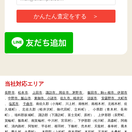
当社対応エリア
長野市
、
松本市
、
上田市
、
諏訪市、岡谷市、茅野市
、
飯田市、駒ヶ根市、伊那市
、
中野市、飯山市
、
東御市、小諸市
、
佐久市、軽井沢
、
須坂市
、
安曇野市、大町市
、
塩尻市
、
千曲市
、南佐久郡（小海町、川上村、南牧村、南相木村、北相木村、佐
久穂町）、北佐久郡（軽井沢町、御代田町、立科町）、 小県郡（青木村、長和
町）、埴科郡坂城町、 諏訪郡（下諏訪町、富士見町、原村）、 上伊那郡（辰野町、
箕輪町、飯島町、南箕輪村、中川村、宮田村）、下伊那郡（松川町、高森町、阿南
町、清内路村、阿智村、平谷村、根羽村、下條村、売木村、天龍村、泰阜村、喬木
村、豊丘村、大鹿村）、 木曽郡（上松町、南木曽町、木祖村、王滝村、大桑村、木