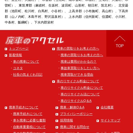
曽町）、 東筑摩郡（麻績村、生坂村、波田町、山形村、朝日村、筑北村）、 北安曇
郡（池田町、松川村、白馬村、小谷村）、 上高井郡（小布施町、高山村）、下高井
郡（山ノ内町、木島平村、野沢温泉村）、 上水内郡（信州新町、信濃町、小川村、
中条村、飯綱町）、下水内郡栄村
TOP
トップページ
廃車の買取りをお考えの方へ
廃車の買取りをお考えの方へ
新着情報
廃車は費用がかかるの？
車の廃車について
事故車買取りをしたい方へ
コネタ
廃車買取ができる理由
社長の気まぐれ日記
車のリサイクル料金について
車のリサイクル料金について
車のリサイクル法について
車のリサイクルQ＆A
廃車手続きについて
廃車・解体Q＆A
会社概要
廃車手続きについて
プライバシーポリシー
車を廃車に必要な書類
採用情報
サイトマップ
自動車重量税について
廃車に関する問合せ