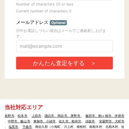
当社対応エリア
長野市
、
松本市
、
上田市
、
諏訪市、岡谷市、茅野市
、
飯田市、駒ヶ根市、伊那市
、
中野市、飯山市
、
東御市、小諸市
、
佐久市、軽井沢
、
須坂市
、
安曇野市、大町市
、
塩尻市
、
千曲市
、南佐久郡（小海町、川上村、南牧村、南相木村、北相木村、佐