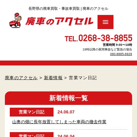
トップ
営業時間 9:00〜18時
18時以降の夜間事故など緊急の場合
廃車買取りをお考え の方へ
▶
080-8885-6929
車のリサイクル料金について
▶
廃車のアクセル
>
新着情報
> 営業マン日記
廃車手続きについて
▶
新着情報一覧
廃車・解体Q＆A
営業マン日記
24.06.07
査定のお申し込み
山奥の畑に長年放置してしまった車両の撤去作業
パーツのお見積もり
営業マン日記
24.06.04