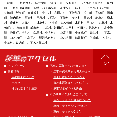
久穂町）、北佐久郡（軽井沢町、御代田町、立科町）、 小県郡（青木村、長和
町）、埴科郡坂城町、 諏訪郡（下諏訪町、富士見町、原村）、 上伊那郡（辰野町、
箕輪町、飯島町、南箕輪村、中川村、宮田村）、下伊那郡（松川町、高森町、阿南
町、清内路村、阿智村、平谷村、根羽村、下條村、売木村、天龍村、泰阜村、喬木
村、豊丘村、大鹿村）、 木曽郡（上松町、南木曽町、木祖村、王滝村、大桑村、木
曽町）、 東筑摩郡（麻績村、生坂村、波田町、山形村、朝日村、筑北村）、 北安曇
郡（池田町、松川村、白馬村、小谷村）、 上高井郡（小布施町、高山村）、下高井
郡（山ノ内町、木島平村、野沢温泉村）、 上水内郡（信州新町、信濃町、小川村、
中条村、飯綱町）、下水内郡栄村
TOP
トップページ
廃車の買取りをお考えの方へ
廃車の買取りをお考えの方へ
新着情報
廃車は費用がかかるの？
車の廃車について
事故車買取りをしたい方へ
コネタ
廃車買取ができる理由
社長の気まぐれ日記
車のリサイクル料金について
車のリサイクル料金について
車のリサイクル法について
車のリサイクルQ＆A