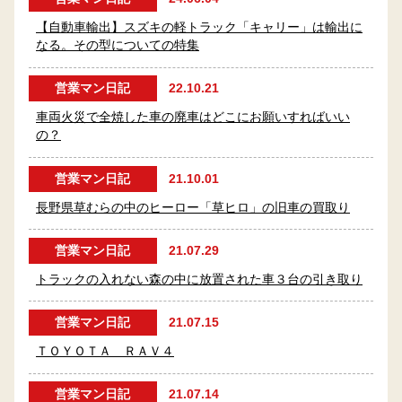
【自動車輸出】スズキの軽トラック「キャリー」は輸出に
トラック買取
なる。その型についての特集
会社概要
営業マン日記
22.10.21
車両火災で全焼した車の廃車はどこにお願いすればいい
プライバシーポリシー
の？
採用情報
営業マン日記
21.10.01
長野県草むらの中のヒーロー「草ヒロ」の旧車の買取り
サイトマップ
営業マン日記
21.07.29
トラックの入れない森の中に放置された車３台の引き取り
営業マン日記
21.07.15
ＴＯＹＯＴＡ ＲＡＶ４
営業マン日記
21.07.14